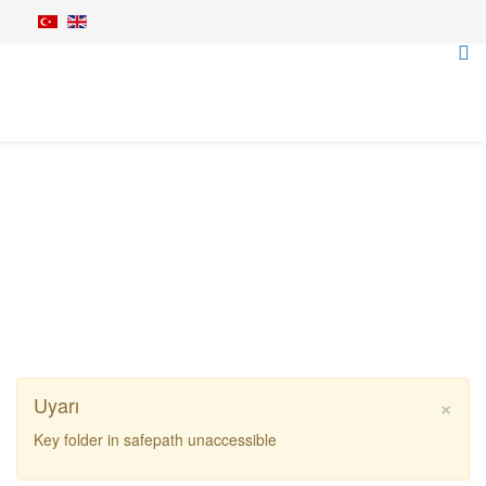
Sap Dal Parçalayıcılar
Anasayfa
Tarım Makineleri
Sap Dal Parçalama
×
Uyarı
Key folder in safepath unaccessible