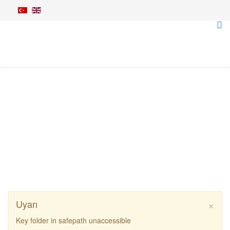
Budama Makineleri
Anasayfa
Tarım Makineleri
Budama & Kesme
Rinieri CPS Tel Arası Budama Makinesi
×
Uyarı
Key folder in safepath unaccessible