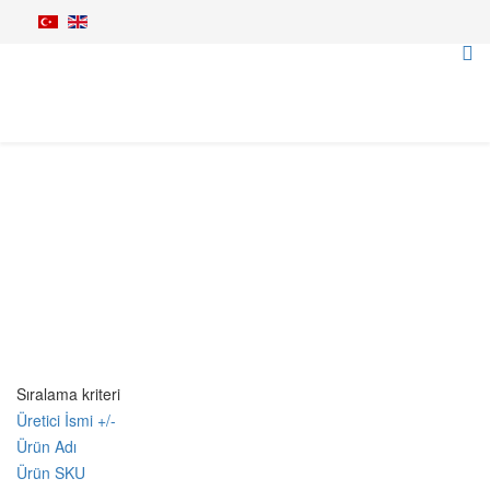
Budama Makineleri
Anasayfa
Tarım Makineleri
Budama & Kesme
Sıralama kriteri
Üretici İsmi +/-
Ürün Adı
Ürün SKU