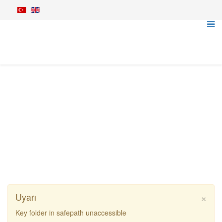
Kollu Çalı Parçalama
Anasayfa
Tarım Makineleri
Kollu Çalı Parçalama
Rinieri BRV Kollu Çalı Parçalama Makinesi
×
Uyarı
Key folder in safepath unaccessible