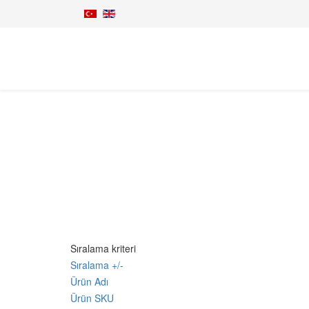
Toprak İşleme
Anasayfa
Tarım Makineleri
Toprak İşleme
Sıralama kriteri
Sıralama +/-
Ürün Adı
Ürün SKU