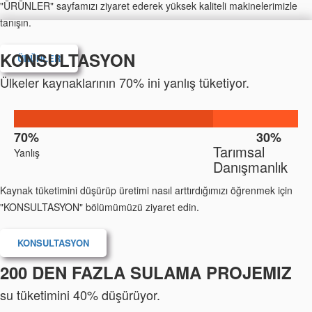
"ÜRÜNLER" sayfamızı ziyaret ederek yüksek kaliteli makinelerimizle
tanışın.
KONSULTASYON
ÜRÜNLER
Ülkeler kaynaklarının 70% ini yanlış tüketiyor.
Doğru
70%
30%
Tarımsal
Yanlış
Danışmanlık
Kaynak tüketimini düşürüp üretimi nasıl arttırdığımızı öğrenmek için
"KONSULTASYON" bölümümüzü ziyaret edin.
KONSULTASYON
200 DEN FAZLA SULAMA PROJEMIZ
su tüketimini 40% düşürüyor.