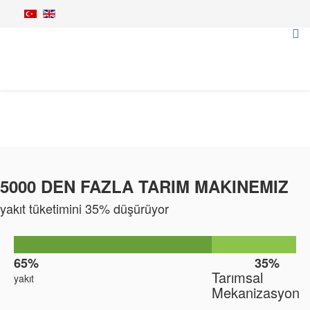
Fogging Systems
Home
Irrigation Equipments
Irrigation Sprinklers
Fogging Systems
5000 DEN FAZLA TARIM MAKINEMIZ
yakıt tüketimini 35% düşürüyor
kazanç
65%
35%
Tarımsal
yakıt
Mekanizasyon