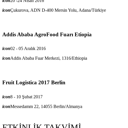
icon
20 -24 Nisan 2016
icon
Çukurova, ADN D-400 Mersin Yolu, Adana/Türkiye
Addis Ababa AgroFood Fuarı Etiopia
icon
02 - 05 Aralık 2016
icon
Addis Ababa Fuar Merkezi, 1316/Ethiopia
Fruit Logistica 2017 Berlin
icon
8 - 10 Şubat 2017
icon
Messedamm 22, 14055 Berlin/Almanya
ETKİNLİK TAKVİMİ