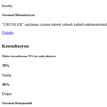
kazanç
Tarımsal Mekanizasyon
"ÜRÜNLER" sayfamızı ziyaret ederek yüksek kaliteli makinelerimizle
Ürünler
Konsultasyon
Ülkeler kaynaklarının 70% ini yanlış tüketiyor.
70%
Yanlış
30%
Doğru
Tarımsal Danışmanlık