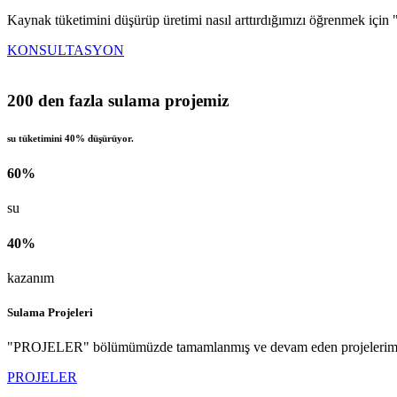
Kaynak tüketimini düşürüp üretimi nasıl arttırdığımızı öğrenmek
KONSULTASYON
200 den fazla sulama projemiz
su tüketimini 40% düşürüyor.
60%
su
40%
kazanım
Sulama Projeleri
"PROJELER" bölümümüzde tamamlanmış ve devam eden projelerimizin 
PROJELER