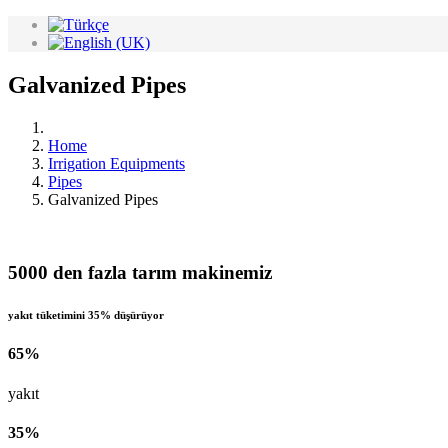
Galvanized Pipes
Home
Irrigation Equipments
Pipes
Galvanized Pipes
5000 den fazla tarım makinemiz
yakıt tüketimini 35% düşürüyor
65%
yakıt
35%